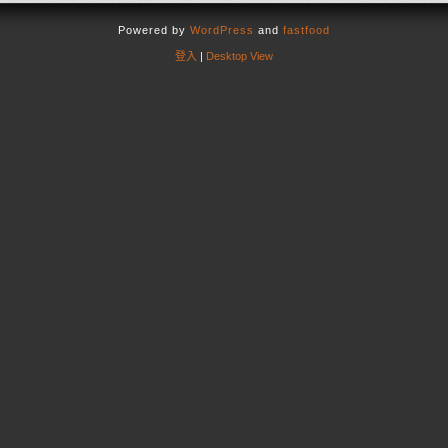
Powered by
WordPress
and
fastfood
登入
|
Desktop View