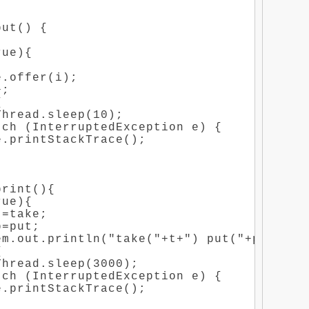
ut() {

ue){

.offer(i);

;



hread.sleep(10);

ch (InterruptedException e) {

.printStackTrace();

rint(){

ue){

=take;

=put;

em.out.println("take("+t+") put("+p+") dif


hread.sleep(3000);

ch (InterruptedException e) {

.printStackTrace();
