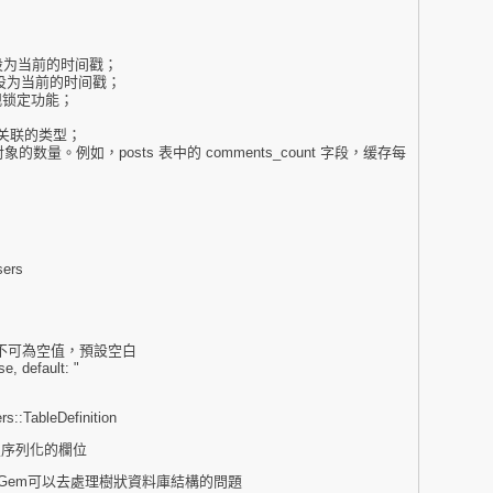
自动设为当前的时间戳；
自动设为当前的时间戳；
加乐观锁定功能；
– 多态关联的类型；
存关联对象的数量。例如，posts 表中的 comments_count 字段，缓存每
sers
元，不可為空值，預設空白
se, default: "
s::TableDefinition
去指定序列化的欄位
set 這個Gem可以去處理樹狀資料庫結構的問題