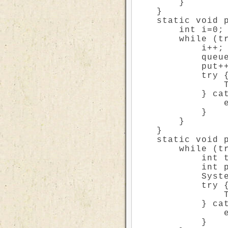
        }

    }

    static void p
        int i=0;

        while (tr
            i++;

            queue
            put++
            try {
                T
            } cat
                e
            }

        }

    }

    static void p
        while (tr
            int t
            int p
            Syst
            try {
                T
            } cat
                e
            }
