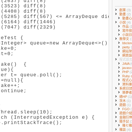
(2637) diff(8)

(3523) diff(8)

創業
(3)
(4408) diff(8)

動畫
(2)
(5285) diff(567) <= ArrayDeque die

動畫
(6164) diff(1446)

小說
(4)
(7047) diff(2329)

作品
(
寫作
小說
eTest {

教學文
(
Integer> queue=new ArrayDeque<>();

bbclo
pietty
ke=0;

網站
t=0;

網頁
程式語
ake()  {

JAVA
(
javasc
ue){

PHP
(
er t= queue.poll();

Ruby o
=null){

程式
資料
ake++;

系統日
ontinue;

築夢
總HP
(1)
茨木
(1)
遊戲
(1)


FGO
(
hread.sleep(10);

遊戲介
ch (InterruptedException e) {

金融衍
隨手記
(
.printStackTrace();

雜七
雜談
(4)