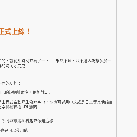
站正式上線！
的，就花點時間來寫了一下…. 果然不難，只不過因為想多加一
拜的時間才完成。
不同的功能：
自己的短網址命名，例如說….
是由程式自動產生流水字串，你也可以用中文或是日文等其他語言
字將被轉換URL邊碼
，你可以讓網址看起來像是這樣
也是可以使用的