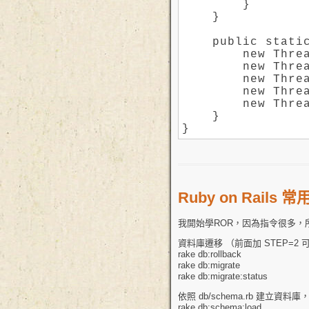
        }

    }

    public static
        new Threa
        new Threa
        new Threa
        new Threa
        new Threa
    }

}
Ruby on Rail
我開始學ROR，因為指令很多
資料庫遷移 （前面加 STEP=2 可以
rake db:rollback
rake db:migrate
rake db:migrate:status
依照 db/schema.rb 建立資
rake db:schema:load