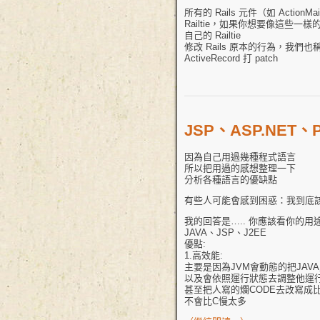
所有的 Rails 元件（如 ActionMailer
Railtie，如果你想要像這些一樣
自己的 Railtie
修改 Rails 原本的行為，我們也稱
ActiveRecord 打 patch
JSP、ASP.NET、
因為自己用過幾種程式語言
所以把用過的感想整理一下
分析各種語言的優缺點
有些人可能會感到困惑：我到底
我的回答是….. 你應該看你的
JAVA、JSP、J2EE
優點:
1.高效能:
主要是因為JVM會動態的把JAV
以及會依照運行狀態去調整他運
甚至把人寫的爛CODE去改寫成
不會比C慢太多