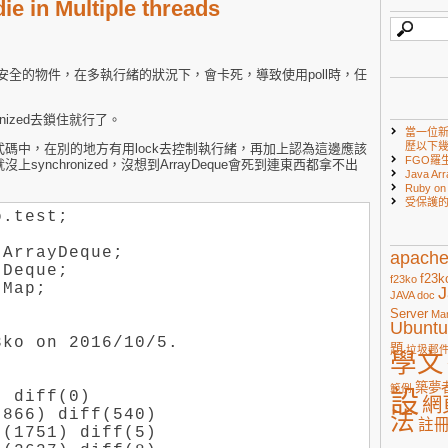
e in Multiple threads
並非執行序安全的物件，在多執行緒的狀況下，會卡死，導致使用poll時，任
nized去鎖住就行了。
當一位
歷以下
碼中，在別的地方有用lock去控制執行緒，再加上認為這邊應該
FGO羅
ynchronized，沒想到ArrayDeque會死到連東西都拿不出
Java Arr
Ruby 
受保護
.test;

ArrayDeque;

apach
Deque;

f23k
f23ko
Map;

J
JAVA doc
Server
Ma
Ubuntu
ko on 2016/10/5.

題
垃圾郵
學文
築夢
範例
設
 diff(0)

網
866) diff(540)

法
註
(1751) diff(5)
