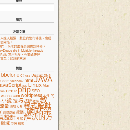
搜尋
廣告
近期文章
新人進入股票、數位貨幣市場後，會經
幾個階段。
生門，茨木的血條是倒數計時器。
ayDeque die in Multiple threads
on Rails 常用指令、程式碼整理
的文章：智慧的末途
標籤
e
bbclone
Discuz
C#
css
DNS
JAVA
html
o.com
facebook
Linux
avaScript
jsp
Mail
php
SEO
nual
OCPJP
wordpress
wanna.com
問
入侵
教
小說
技巧
技術
件
教學
程式設計
流量
瀏覽人數
網站架
網站
者
網域反解
解決的方
頁設計
考試
冊網域
證照
駭客