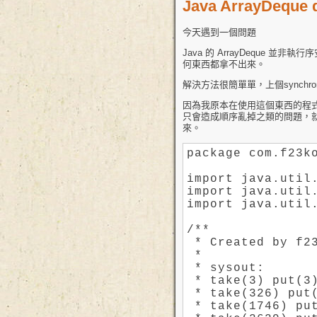
Java ArrayDeque di
今天遇到一個問題
Java 的 ArrayDeque 
何東西都拿不出來。
解決方法很簡單單，上個synchro
因為我原本在使用這個東西的程式
只會造成順序亂掉之類的問題，就沒上s
來。
package com.f23ko
import java.util.
import java.util.
import java.util.
/**

 * Created by f23
 *

 * sysout:

 * take(3) put(3)
 * take(326) put(
 * take(1746) put