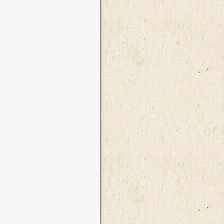
f("+(p-t)+")");
