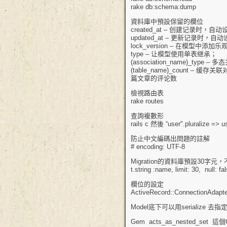
rake db:schema:dump
資料庫中預設保留的欄位
created_at – 创建记录时，
updated_at – 更新记录时，
lock_version – 在模型中添
type – 让模型使用单表继承；
(association_name)_type 
(table_name)_count – 缓
篇文章的评论数
檢視路由表
rake routes
查詢複數形
rails c 然後 “user".pluralize => u
防止中文編碼出問題的註解
# encoding: UTF-8
Migration的資料庫預設30字
t.string :name, limit: 30, null: fal
欄位的設定
ActiveRecord::ConnectionAdapter
Model底下可以用serialize 
Gem acts_as_nested_