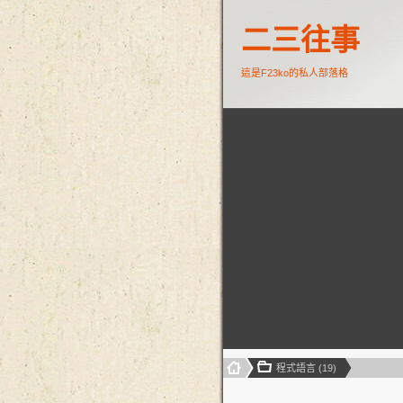
二三往事
這是F23ko的私人部落格
程式語言 (19)