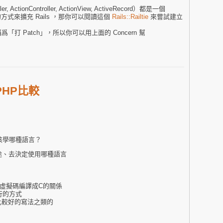
, ActionController, ActionView, ActiveRecord）都是一個
的方式來擴充 Rails ，那你可以閱讀這個
Rails::Railtie
來嘗試建立
爲「打 Patch」，所以你可以用上面的 Concern 幫
PHP比較
該學哪種語言？
用途、去決定使用哪種語言
A虛擬碼編譯成C的關係
行的方式
比較好的寫法之類的