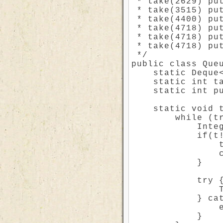
 * take(2629) put
 * take(3515) put
 * take(4400) put
 * take(4718) put
 * take(4718) put
 * take(4718) put
 */

public class Queu
    static Deque<
    static int ta
    static int pu
    static void t
        while (tr
            Integ
            if(t!
                t
                c
            }

            try {
                T
            } cat
                e
            }
