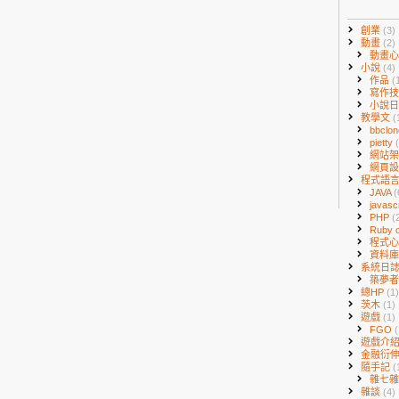
創業
(3)
動畫
(2)
動畫
小說
(4)
作品
(
寫作
小說
教學文
(
bbclo
pietty
網站
網頁
程式語
JAVA
(
javasc
PHP
(
Ruby o
程式
資料
系統日
築夢
總HP
(1)
茨木
(1)
遊戲
(1)
FGO
(
遊戲介
金融衍
隨手記
(
雜七
雜談
(4)