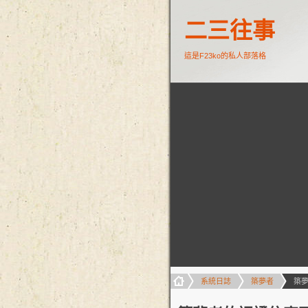
二三往事
這是F23ko的私人部落格
系統日誌
築夢者
築