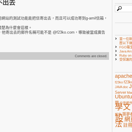
不出去
網站的測試功能能把信寄出去，而且可以成功寄到g-amil信箱，
清楚為什麼會這樣。
，他寄出去的郵件名稱可能不是 @f23ko.com，導致被當成廣告
當一位
歷以下
FGO羅
Java Arr
Ruby 
Comments are closed.
受保護
apach
f23k
f23ko
J
JAVA doc
Server
Ma
Ubuntu
題
垃圾郵
學文
築夢
範例
設
網
法
註