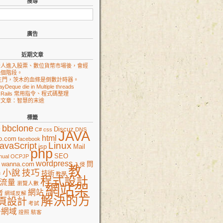
搜尋
廣告
近期文章
新人進入股票、數位貨幣市場後，會經
幾個階段。
生門，茨木的血條是倒數計時器。
ayDeque die in Multiple threads
on Rails 常用指令、程式碼整理
的文章：智慧的末途
標籤
e
bbclone
Discuz
C#
css
DNS
JAVA
html
o.com
facebook
Linux
avaScript
jsp
Mail
php
SEO
nual
OCPJP
wordpress
wanna.com
問
入侵
教
小說
技巧
技術
件
教學
程式設計
流量
瀏覽人數
網站架
網站
者
網域反解
解決的方
頁設計
考試
冊網域
證照
駭客