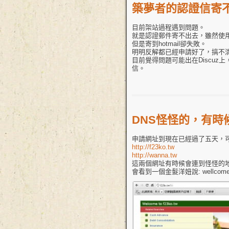
築夢者的認證信寄
目前架站過程遇到問題。
就是認證郵件寄不出去，雖然使用
但是寄到hotmail卻失敗。
明明反解都已經申請好了，搞不
目前覺得問題可能出在Discuz上
信。
DNS怪怪的，有時
申請網址到現在已經過了五天，
http://f23ko.tw
http://wanna.tw
這兩個網址有時候會連到怪怪的
會看到一個金髮洋妞說: wellcome to f