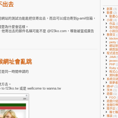
不出去
創業
(3)
動畫
(2)
動畫
網站的測試功能能把信寄出去，而且可以成功寄到g-amil信箱，
小說
(4)
作品
(
清楚為什麼會這樣。
寫作
，他寄出去的郵件名稱可能不是 @f23ko.com，導致被當成廣告
小說
教學文
(
bbclo
pietty
網站
網頁
程式語
JAVA
(
候網址會亂跳
javasc
PHP
(
Ruby o
可是同一時間申請的
程式
資料
系統日
築夢
地方去。
總HP
(1)
23ko.tw 或是 wellcome to wanna.tw
茨木
(1)
遊戲
(1)
FGO
(
遊戲介
金融衍
隨手記
(
雜七
雜談
(4)