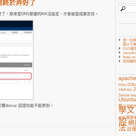
信終於弄好了
了，原來是DNS那邊的MX沒設定，才會被當成廣告信。
當一位
歷以下
FGO羅
Java Arr
Ruby 
受保護
apach
f23k
f23ko
J
JAVA doc
Server
Ma
Ubuntu
discuz 認證信能不能寄到。
題
垃圾郵
學文
築夢
範例
設
網
法
註