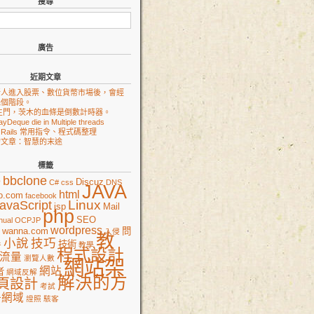
搜尋
廣告
近期文章
新人進入股票、數位貨幣市場後，會經
幾個階段。
生門，茨木的血條是倒數計時器。
ayDeque die in Multiple threads
on Rails 常用指令、程式碼整理
的文章：智慧的末途
標籤
e
bbclone
Discuz
C#
css
DNS
JAVA
html
o.com
facebook
Linux
avaScript
jsp
Mail
php
SEO
nual
OCPJP
wordpress
wanna.com
問
入侵
教
小說
技巧
技術
件
教學
程式設計
流量
瀏覽人數
網站架
網站
者
網域反解
解決的方
頁設計
考試
冊網域
證照
駭客