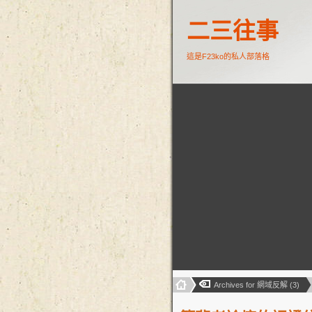
二三往事
這是F23ko的私人部落格
Archives for 網域反解 (3)