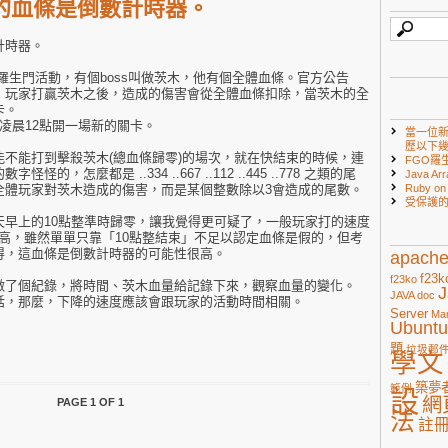
的血條是倒數計時器。
計時器。
的羅生門活動，有個boss叫做茨木，他有個全體血條。官方公告
，玩家打贏茨木之後，造成的傷害會從全體血條扣除，當茨木的全
卡。
凌晨12點開一場新的關卡。
當一位
歷以下
不能打到擊殺茨木(總血條歸零)的場次，就在快結束的時候，連
FGO羅
，怎麼都是 ..334 ..667 ..112 ..445 ..778 之類的尾
Java Arr
全體玩家對茨木造成的傷害，而是某個整數除以3會造成的尾數。
Ruby 
受保護
天早上的10點整準時歸零，讓我覺得更可疑了，一般玩家打的速度
並不高，雖然單單只靠「10點整結束」不足以認定血條是假的，但考
得，這血條是倒數計時器的可能性很高。
apach
f23k
f23ko
做了個紀錄，將時間、茨木血量給記錄下來，觀察血量的變化。
J
JAVA doc
話，那麼，下降的速度應該會跟玩家的活動時間相關。
Server
Ma
Ubuntu
題
垃圾郵
學文
築夢
範例
設
網
PAGE 1 OF 1
法
註