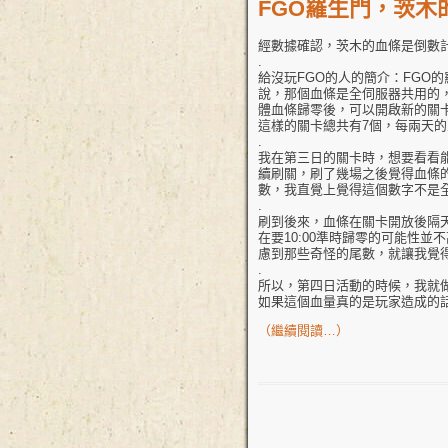
FGO羅生門，茨木
經數據確認，茨木的血條是倒數
.
給沒玩FGO的人的簡介：FGO
說，那個血條是全伺服器共用的
體血條歸零後，可以開啟新的關
這樣的關卡總共有7個，每兩天的
.
我在第三日的關卡時，想要看看能
續刷關，刷了幾場之後覺得血條的數字怪怪的
數，我直覺上覺得這個數字不是
.
刷到後來，血條在關卡開放後隔
在要10:00準時歸零的可能性
慮到那些奇怪的尾數，就讓我覺
.
所以，第四日活動的時候，我就
如果這個血量真的是玩家造成的
（繼續閱讀…）