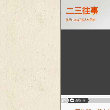
二三往事
這是F23ko的私人部落格
遊戲 (1)