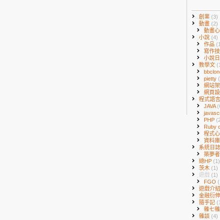
創業
(3)
動畫
(2)
動畫
小說
(4)
作品
(
寫作
小說
教學文
(
bbclo
pietty
網站
網頁
程式語
JAVA
(
javasc
PHP
(
Ruby o
程式
資料
系統日
築夢
總HP
(1)
茨木
(1)
遊戲
(1)
FGO
(
遊戲介
金融衍
隨手記
(
雜七
雜談
(4)