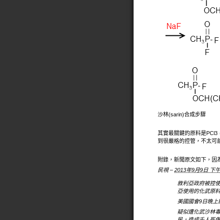
沙林(sarin)合成步驟
其實最關鍵的原料是PCl3
到很嚴格的控管，不太可
附錄，新聞原文如下，因
民視 –
2013年9月9日 下午
敘利亞政府被控
亞使用的化武原
美國國會9日晚上
疑似遭化武沙林
民，造成千人死