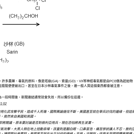
，許多農藥、毒氣的原料，像是塔崩(GA)、索曼(GD)、VX等神經毒氣都是由PCl3做為起
能隨隨便便被出口，甚至在日本沙林毒氣事件之後，連一般人買這個東西都會被注意。
為一段時間後，新聞連結通常就會失效，所以備份在這邊。
1:02
使用化武攻擊平民，造成千人死傷，國際輿論撻伐不斷，美國甚至就在舉兵討伐的邊緣，但這
料，竟然來自美國和英國。
即將開議，原本要討論是否對敘利亞用兵，現在恐怕將再生波瀾。
毒氣攻擊，大男人倒在地上扭動哀嚎，孩童則是翻白眼、口鼻冒泡，痛苦慘狀讓人不忍，敘利
傷，讓國際社會震怒，美國甚至就在出兵討伐的邊緣，不過，沒想到，這兩天英國媒體竟踢爆