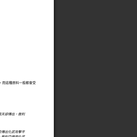
始物，而這種原料一般都會受
兩天卻傳出，敘利
亞傳出化武攻擊平
，敘利亞使用化武