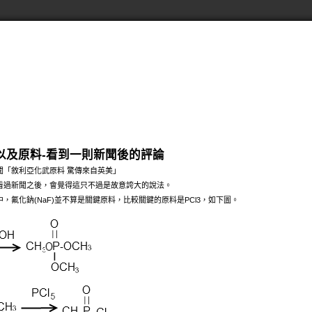
以及原料-看到一則新聞後的評論
聞「
敘利亞化武原料 驚傳來自英美
」
看過新聞之後，會覺得這只不過是故意誇大的說法。
，氟化鈉(NaF)並不算是關鍵原料，比較關鍵的原料是PCl3，如下圖。